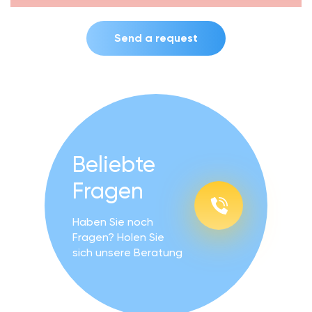
Send a request
Beliebte
Fragen
Haben Sie noch
Fragen? Holen Sie
sich unsere Beratung