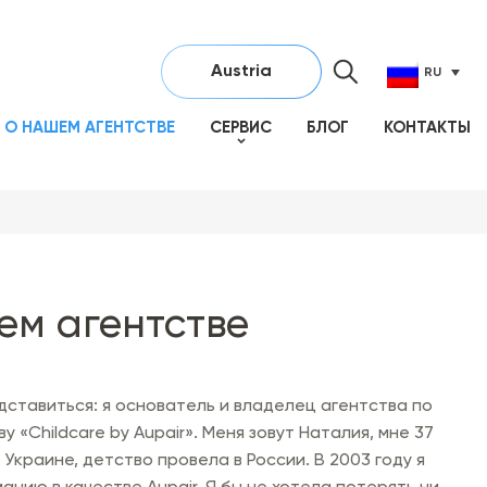
Austria
RU
О НАШЕМ АГЕНТСТВЕ
СЕРВИС
БЛОГ
КОНТАКТЫ
ем агентстве
ставиться: я основатель и владелец агентства по
 «Childcare by Aupair». Меня зовут Наталия, мне 37
 Украине, детство провела в России. В 2003 году я
анию в качестве Aupair. Я бы не хотела потерять ни