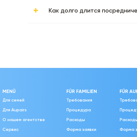
Как долго длится посреднич
MENÜ
FÜR FAMILIEN
FÜR AU
Для семей
Требования
Требов
Для Aupairs
Процедура
Процед
О нашем агентстве
Расходы
Расход
Сервис
Форма заявки
Форма 