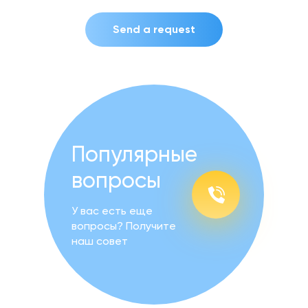
Send a request
Популярные
вопросы
У вас есть еще
вопросы? Получите
наш совет